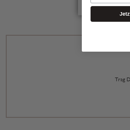
Jet
Trag D