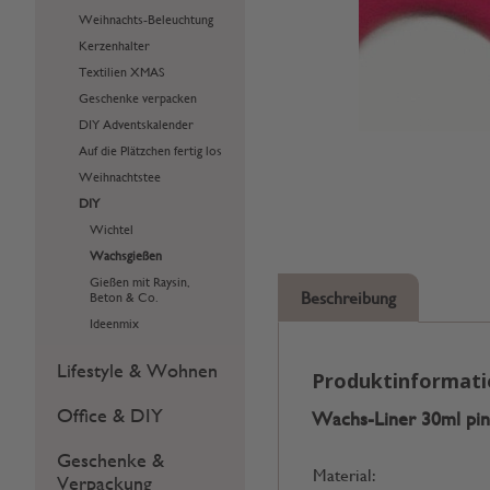
Weihnachts-Beleuchtung
Kerzenhalter
Textilien XMAS
Geschenke verpacken
DIY Adventskalender
Auf die Plätzchen fertig los
Weihnachtstee
DIY
Wichtel
Wachsgießen
Gießen mit Raysin,
Beschreibung
Beton & Co.
Ideenmix
Lifestyle & Wohnen
Produktinformat
Office & DIY
Wachs-Liner 30ml pi
Geschenke &
Material:
Verpackung