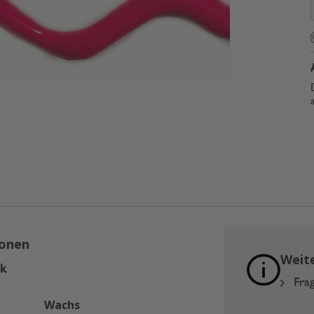
ionen
Weit
nk
Frag
Wachs