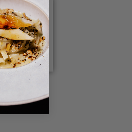
ind und stets gesetzt
irektwerbung dienen
werden nur mit Ihrer
IGURIEREN