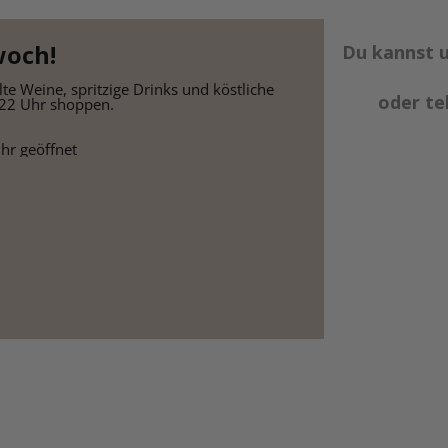
woch!
Du kannst u
 Weine, spritzige Drinks und köstliche 
oder te
s 22 Uhr shoppen.
Uhr geöffnet