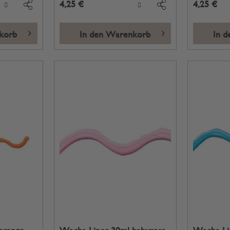
4,25 €
4,25 €
korb
In den Warenkorb
In 