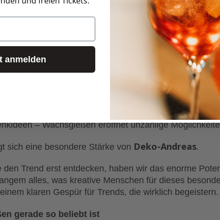
den und freien Tickets.
, die kommen und gehen.
EN
ALLE AKZEPTIEREN
KONF
eative Ideen, die plötzlich überall auftauchen, weil si
gung, Kreativität und das gute Gefühl, etwas wirklich E
zt anmelden
t genau dazu.
rojekt verbindet Kreativität, Individualität und hochwer
volle Kerzen selber gießen, kreative Wachsanhänger, de
nkideen – Wachsgießen eröffnet unzählige Möglichkeit
Deko-Andreas
gt sich eine besondere Stärke von
.
 den Trend erst entdecken, haben wir das enorme Pote
t langem alles, was kreative Menschen für dieses besond
einem klaren Gespür für Trends, die wirklich begeistern.
n gerade so beliebt ist