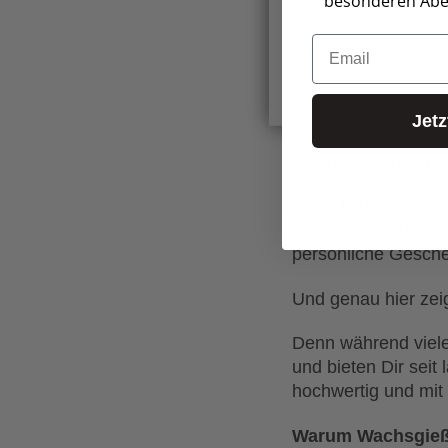
Ideen.
besonderen Aben
Email
Es gibt DIY-Trends
ABLEHN
Und dann gibt es kr
suchen: Entschleuni
Jet
Wachsgießen gehör
Denn kaum ein DIY-P
mit Wachs. Ob stil
persönliche Gesche
Und genau hier zei
Denn während viele
und bieten Dir sei
hochwertig und mit 
Warum Wachsgieße