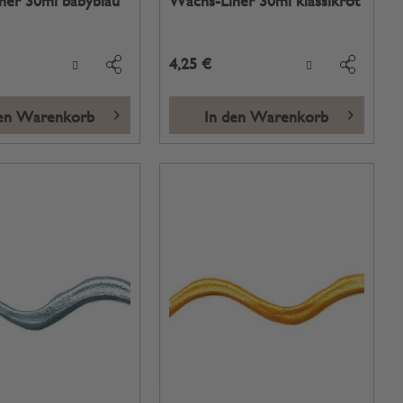
ner 30ml babyblau
Wachs-Liner 30ml klassikrot
4,25 €
den Warenkorb
In den Warenkorb