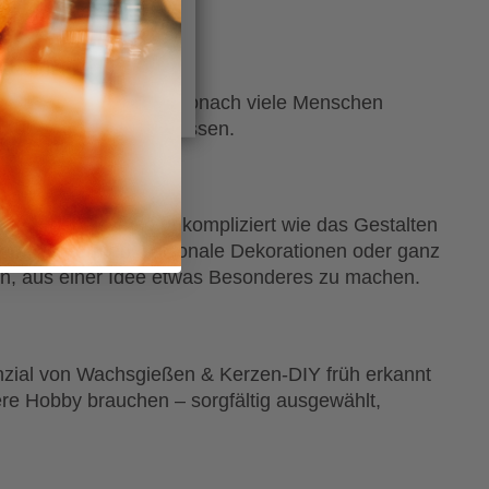
IGURIEREN
e genau das verbinden, wonach viele Menschen
igenes entstehen zu lassen.
tige Ergebnisse so unkompliziert wie das Gestalten
korative Formen, saisonale Dekorationen oder ganz
en, aus einer Idee etwas Besonderes zu machen.
nzial von Wachsgießen & Kerzen-DIY früh erkannt
ere Hobby brauchen – sorgfältig ausgewählt,