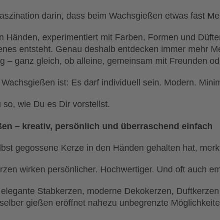
e Faszination darin, dass beim Wachsgießen etwas fast Med
n Händen, experimentiert mit Farben, Formen und Düften 
enes entsteht. Genau deshalb entdecken immer mehr Me
g – ganz gleich, ob alleine, gemeinsam mit Freunden ode
chsgießen ist: Es darf individuell sein. Modern. Minima
so, wie Du es Dir vorstellst.
ßen – kreativ, persönlich und überraschend einfach
bst gegossene Kerze in den Händen gehalten hat, merkt 
en wirken persönlicher. Hochwertiger. Und oft auch emo
 elegante Stabkerzen, moderne Dekokerzen, Duftkerzen 
selber gießen eröffnet nahezu unbegrenzte Möglichkeite