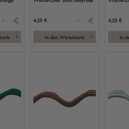
orange
Wachs-Liner 30ml babyrosa
Wachs-Li
4,25 €
4,25 €
korb
In den Warenkorb
In 