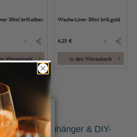
er 30ml brill.silber
Wachs-Liner 30ml brill.gold
4,25 €
den Warenkorb
In den Warenkorb
ind und stets gesetzt
irektwerbung dienen
tige Kerzen, Anhänger & DIY-
werden nur mit Ihrer