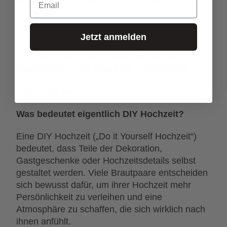
anfühlen.
Jetzt anmelden
Und noch mehr Ideen findest Du hier bei
Geschenken und Ideen für Hochzeiten
FAQ – DIY Hochzeit
Was bedeutet eigentlich DIY Hochzeit?
Eine DIY Hochzeit („Do it Yourself Hochzeit“)
bedeutet, dass Teile der Dekoration,
Gastgeschenke oder Hochzeitsdetails selbst
gestaltet werden. Viele Brautpaare entscheiden
sich bewusst dafür, um ihrer Hochzeit mehr
Persönlichkeit zu verleihen und eine
Atmosphäre zu schaffen, die sich wirklich nach
ihnen anfühlt.