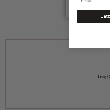
ABLEHN
Jet
Trag D