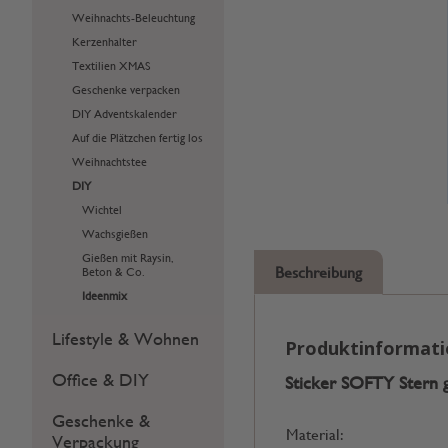
Weihnachts-Beleuchtung
Kerzenhalter
Textilien XMAS
Geschenke verpacken
DIY Adventskalender
Auf die Plätzchen fertig los
Weihnachtstee
DIY
Wichtel
Wachsgießen
Gießen mit Raysin,
Beschreibung
Beton & Co.
Ideenmix
Lifestyle & Wohnen
Produktinformat
Office & DIY
Sticker SOFTY Stern 
Geschenke &
Material:
Verpackung