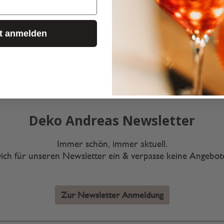
EN
ALLE AKZEPTIEREN
KONF
zt anmelden
Deko Andreas Newsletter
Immer schön, immer aktuell.
ich für unseren Newsletter ein & verpasse keine Angebo
Zur Newsletter Anmeldung