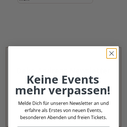
Deko Andreas Newsletter
Keine Events
Immer schön, immer aktuell.
mehr verpassen!
Trag Dich für unseren Newsletter ein &
verpasse keine Angebote mehr
Melde Dich für unseren Newsletter an und
erfahre als Erstes von neuen Events,
Zur Newsletter Anmeldung
besonderen Abenden und freien Tickets.