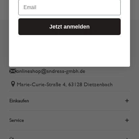
Email
Jetzt anmelden
Tel.: 06074 82340
onlineshop@andreas-gmbh.de
Marie-Curie-Straße 4, 63128 Dietzenbach
Einkaufen
Service