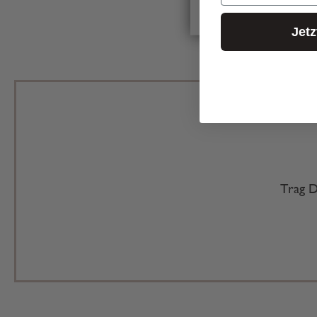
Jet
Trag D