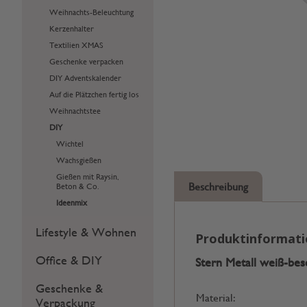
Weihnachts-Beleuchtung
Kerzenhalter
Textilien XMAS
Geschenke verpacken
DIY Adventskalender
Auf die Plätzchen fertig los
Weihnachtstee
DIY
Wichtel
Wachsgießen
Gießen mit Raysin,
Beschreibung
Beton & Co.
Ideenmix
Lifestyle & Wohnen
Produktinformat
Office & DIY
Stern Metall weiß-bes
Geschenke &
Material:
Verpackung