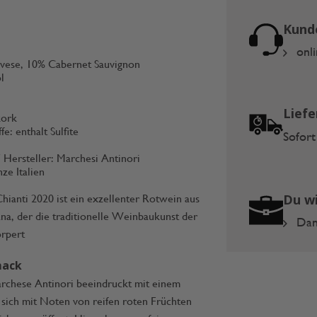
Kund
onl
ovese, 10% Cabernet Sauvignon
l
Liefe
kork
fe: enthalt Sulfite
Sofort
/ Hersteller: Marchesi Antinori
ze Italien
Du wi
ianti 2020 ist ein exzellenter Rotwein aus
a, der die traditionelle Weinbaukunst der
Dann
örpert
mack
rchese Antinori beeindruckt mit einem
sich mit Noten von reifen roten Früchten