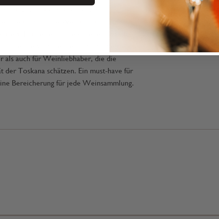
anti 2020 ist ein stilvoller und
er die toskanische Weintradition auf
ntiert. Mit seiner ausgewogenen Struktur,
nd der hervorragenden Trinkbarkeit eignet
r als auch für Weinliebhaber, die die
ät der Toskana schätzen. Ein must-have für
ine Bereicherung für jede Weinsammlung.