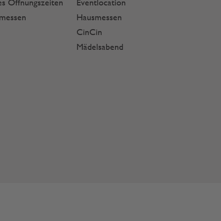
s Öffnungszeiten
Eventlocation
smessen
Hausmessen
CinCin
Mädelsabend