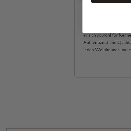
Der Marchese Antinori Chi
ausdrucksstarker Wein, d
höchstem Niveau repräse
den komplexen Aromen u
er sich sowohl für Kenne
Authentizität und Qualit
jeden Weinkenner und e