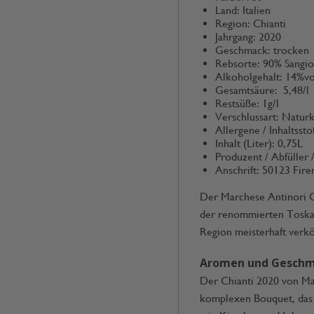
Land: Italien
Region: Chianti
Jahrgang: 2020
Geschmack: trocken
Rebsorte: 90% Sangi
Alkoholgehalt: 14%vo
Gesamtsäure: 5,48/l
Restsüße: 1g/l
Verschlussart: Natur
Allergene / Inhaltsstof
Inhalt (Liter): 0,75L
Produzent / Abfüller 
Anschrift: 50123 Firen
Der Marchese Antinori Ch
der renommierten Toskan
Region meisterhaft verk
Aromen und Gesch
Der Chianti 2020 von Ma
komplexen Bouquet, das 