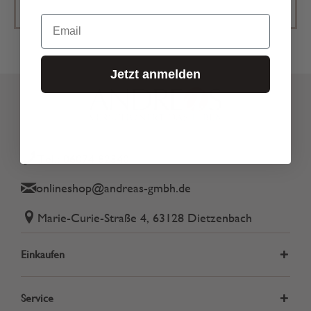
Email
Jetzt anmelden
Tel.: 06074 82340
onlineshop@andreas-gmbh.de
Marie-Curie-Straße 4, 63128 Dietzenbach
Einkaufen
Service