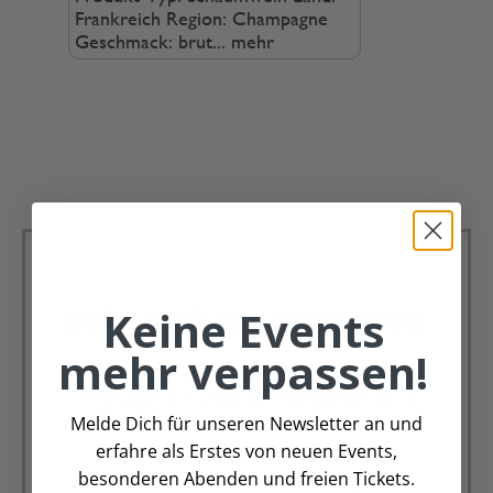
Frankreich Region: Champagne
Geschmack: brut...
mehr
Keine Events
Deko Andreas Newsletter
mehr verpassen!
Immer schön, immer aktuell.
Trag Dich für unseren Newsletter ein &
Melde Dich für unseren Newsletter an und
verpasse keine Angebote mehr
erfahre als Erstes von neuen Events,
besonderen Abenden und freien Tickets.
Zur Newsletter Anmeldung