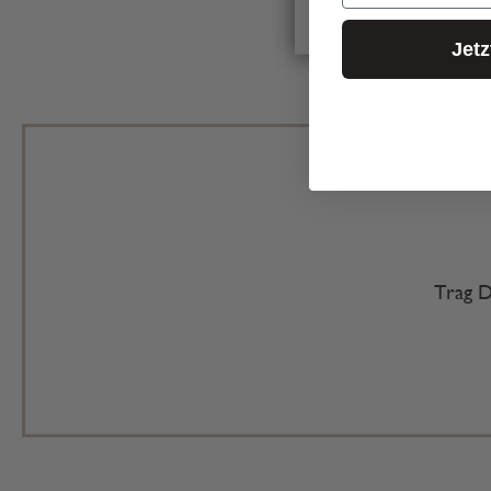
Jet
Trag D