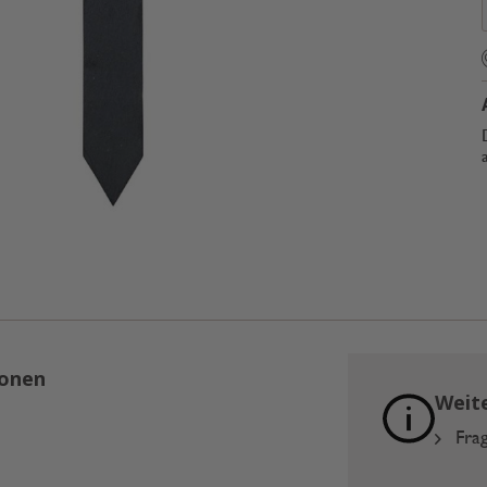
ionen
Weit
Frag