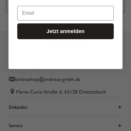
Email
Jetzt anmelden
Tel.: 06074 82340
onlineshop@andreas-gmbh.de
Marie-Curie-Straße 4, 63128 Dietzenbach
Einkaufen
Service