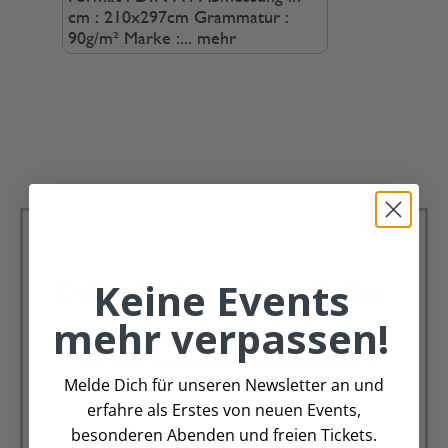
cm : 210x297cm Grammatur :
90g/m² Marke :...
mehr
Keine Events
Deko Andreas Newsletter
mehr verpassen!
Immer schön, immer aktuell.
Trag Dich für unseren Newsletter ein &
Melde Dich für unseren Newsletter an und
verpasse keine Angebote mehr
erfahre als Erstes von neuen Events,
besonderen Abenden und freien Tickets.
Zur Newsletter Anmeldung