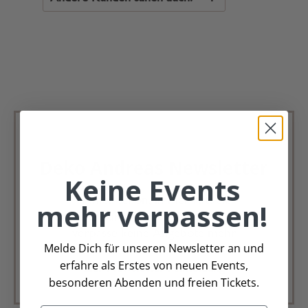
Deko Andreas Newsletter
Keine Events
Immer schön, immer aktuell.
mehr verpassen!
Trag Dich für unseren Newsletter ein &
verpasse keine Angebote mehr
Melde Dich für unseren Newsletter an und
erfahre als Erstes von neuen Events,
Zur Newsletter Anmeldung
besonderen Abenden und freien Tickets.