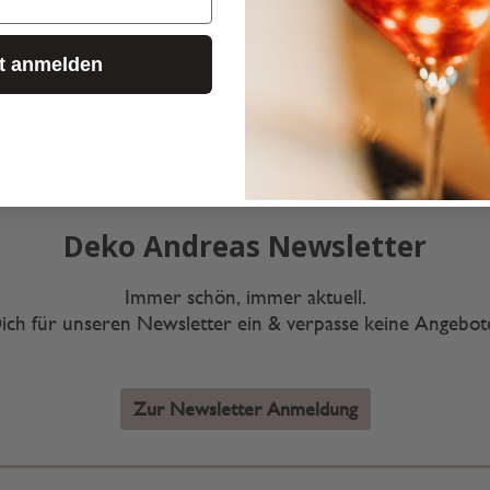
EN
ALLE AKZEPTIEREN
KONF
zt anmelden
Deko Andreas Newsletter
Immer schön, immer aktuell.
ich für unseren Newsletter ein & verpasse keine Angebo
Zur Newsletter Anmeldung