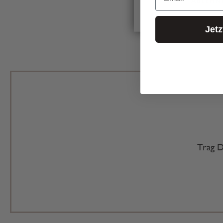
ABLEHN
Jet
Trag D