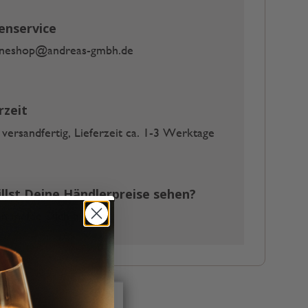
enservice
ineshop@andreas-gmbh.de
rzeit
 versandfertig, Lieferzeit ca. 1-3 Werktage
llst Deine Händlerpreise sehen?
 melde Dich hier an