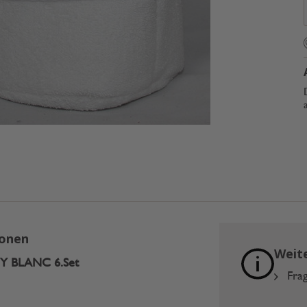
ionen
Weit
Y BLANC 6.Set
Frag