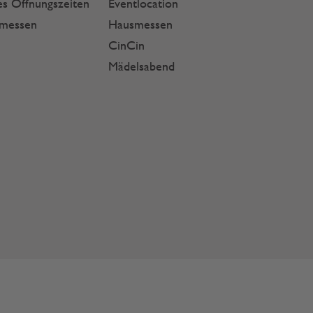
s Öffnungszeiten
Eventlocation
smessen
Hausmessen
CinCin
Mädelsabend