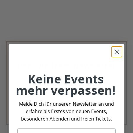
Deko Andreas Newsletter
Keine Events
Immer schön, immer aktuell.
mehr verpassen!
Trag Dich für unseren Newsletter ein &
verpasse keine Angebote mehr
Melde Dich für unseren Newsletter an und
Zur Newsletter Anmeldung
erfahre als Erstes von neuen Events,
besonderen Abenden und freien Tickets.
Email