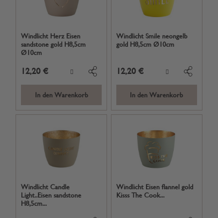
Windlicht Herz Eisen
Windlicht Smile neongelb
sandstone gold H8,5cm
gold H8,5cm Ø10cm
Ø10cm
12,20 €
12,20 €
In den Warenkorb
In den Warenkorb
Windlicht Candle
Windlicht Eisen flannel gold
Light..Eisen sandstone
Kisss The Cook...
H8,5cm...