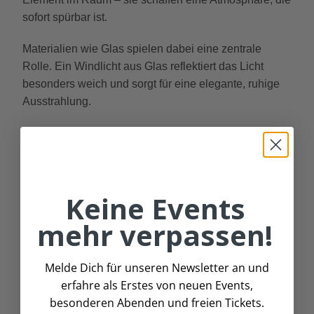
sofort spürbar ist.
Materialien wie Glas spielen dabei eine zentrale
Rolle. Ein Windlicht aus Glas reflektiert das Licht
besonders weich und sorgt für eine elegante, ruhige
Ausstrahlung.
Laternen Deko – starke Akzente für innen & außen
Während Windlichter eher filigran wirken, setzen
Laternen bewusst stärkere visuelle Akzente. Sie
Keine Events
eignen sich perfekt als Blickfang – sowohl im
Innenbereich als auch draußen.
mehr verpassen!
Laternen für Garten oder Terrasse schaffen Struktur
Melde Dich für unseren Newsletter an und
und laden zum Verweilen ein, während sie im
erfahre als Erstes von neuen Events,
Innenbereich gezielt Highlights setzen. Besonders
besonderen Abenden und freien Tickets.
praktisch sind Laternen Sets, die sich flexibel