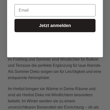
platzieren lassen und sofort ein stimmiges Gesamtbild
Email
erzeugen.
Windlichter & Laternen für jede Jahreszeit – echte
Ganzjahres-Deko
Jetzt anmelden
Windlichter und Laternen gehören zu den wenigen
Deko-Elementen, die das ganze Jahr über
funktionieren.
Im Frühling und Sommer sind Windlichter für Balkon
und Terrasse die perfekte Ergänzung für laue Abende.
Als Sommer Deko sorgen sie für Leichtigkeit und eine
entspannte Atmosphäre.
Im Herbst bringen sie Wärme in Deine Räume und
sind als Herbst Deko mit Windlichtern besonders
beliebt. Im Winter werden sie zu einem
unverzichtbaren Bestandteil der Einrichtung – ob als