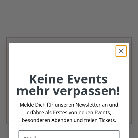
Deko Andreas Newsletter
Keine Events
Immer schön, immer aktuell.
Trag Dich für unseren Newsletter ein &
mehr verpassen!
verpasse keine Angebote mehr
Melde Dich für unseren Newsletter an und
Zur Newsletter Anmeldung
erfahre als Erstes von neuen Events,
besonderen Abenden und freien Tickets.
Email