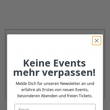
Deko Andreas Newsletter
Keine Events
Immer schön, immer aktuell.
Trag Dich für unseren Newsletter ein &
mehr verpassen!
verpasse keine Angebote mehr
Melde Dich für unseren Newsletter an und
Zur Newsletter Anmeldung
erfahre als Erstes von neuen Events,
besonderen Abenden und freien Tickets.
Email