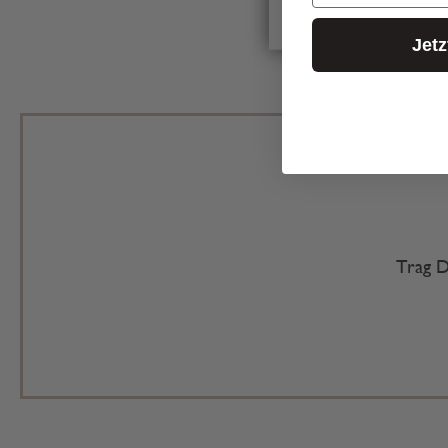
Jet
Trag D