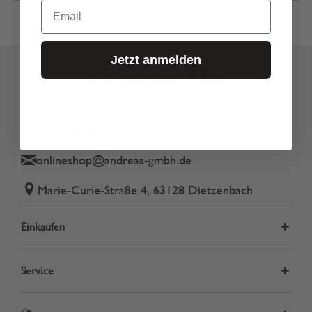
Email
Jetzt anmelden
Tel.: 06074 82340
onlineshop@andreas-gmbh.de
Marie-Curie-Straße 4, 63128 Dietzenbach
Einkaufen
Service