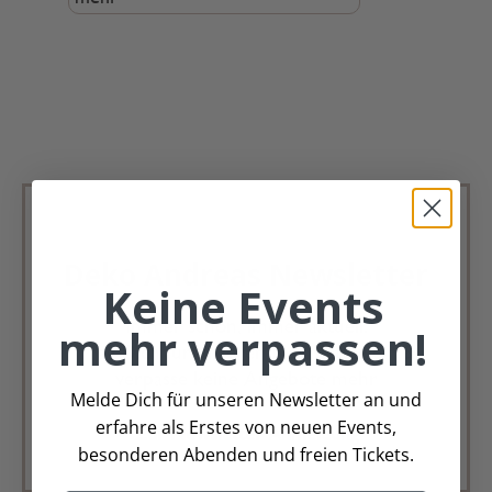
Deko Andreas Newsletter
Keine Events
Immer schön, immer aktuell.
mehr verpassen!
Trag Dich für unseren Newsletter ein &
verpasse keine Angebote mehr
Melde Dich für unseren Newsletter an und
erfahre als Erstes von neuen Events,
Zur Newsletter Anmeldung
besonderen Abenden und freien Tickets.