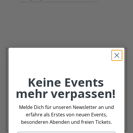
Deko Andreas Newsletter
Keine Events
Immer schön, immer aktuell.
mehr verpassen!
Trag Dich für unseren Newsletter ein &
verpasse keine Angebote mehr
Melde Dich für unseren Newsletter an und
erfahre als Erstes von neuen Events,
Zur Newsletter Anmeldung
besonderen Abenden und freien Tickets.