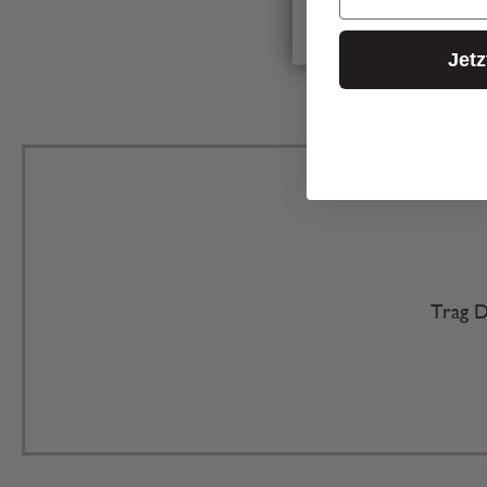
Jet
Trag D