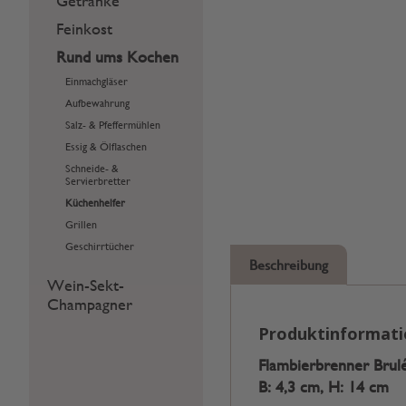
Getränke
Feinkost
Rund ums Kochen
Einmachgläser
Aufbewahrung
Salz- & Pfeffermühlen
Essig & Ölflaschen
Schneide- &
Servierbretter
Küchenhelfer
Grillen
Geschirrtücher
Beschreibung
Wein-Sekt-
Champagner
Produktinformat
Flambierbrenner Brulée
B: 4,3 cm, H: 14 cm