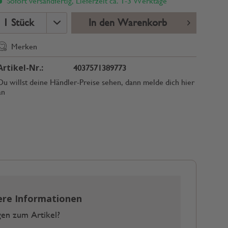
Sofort versandfertig, Lieferzeit ca. 1-3 Werktage
In den Warenkorb
Merken
Artikel-Nr.:
4037571389773
Du willst deine Händler-Preise sehen, dann melde dich hier
an
ere Informationen
en zum Artikel?