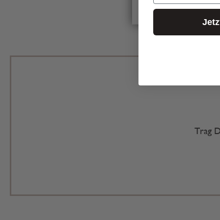
Jet
Trag D