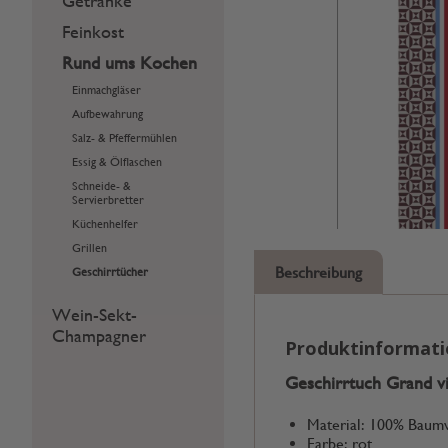
Getränke
Feinkost
Rund ums Kochen
Einmachgläser
Aufbewahrung
Salz- & Pfeffermühlen
Essig & Ölflaschen
Schneide- &
Servierbretter
Küchenhelfer
Grillen
Beschreibung
Geschirrtücher
Wein-Sekt-
Champagner
Produktinformat
Geschirrtuch Grand v
Material: 100% Baum
Farbe: rot