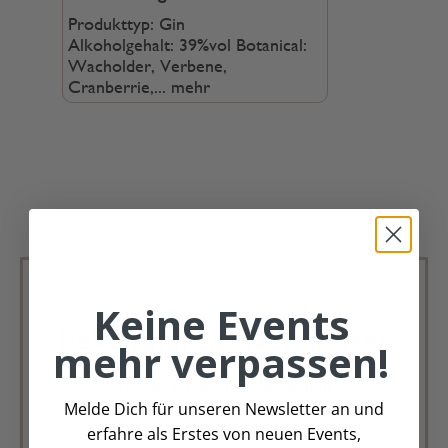
Produkttyp: Gin
Alkoholgehalt: 39%vol Botanical:
Wacholder, Verbene,
Cranberrie,...
mehr
Keine Events
Deko Andreas Newsletter
mehr verpassen!
Immer schön, immer aktuell.
Melde Dich für unseren Newsletter an und
Trag Dich für unseren Newsletter ein &
erfahre als Erstes von neuen Events,
verpasse keine Angebote mehr