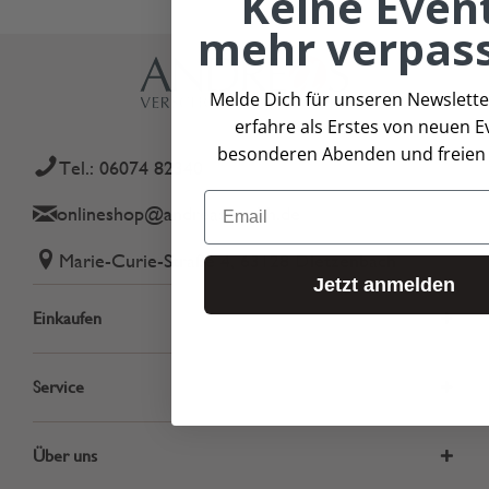
Keine Even
mehr verpas
Melde Dich für unseren Newslette
erfahre als Erstes von neuen E
besonderen Abenden und freien 
Tel.: 06074 82340
Email
onlineshop@andreas-gmbh.de
Marie-Curie-Straße 4, 63128 Dietzenbach
Jetzt anmelden
Einkaufen
Service
Über uns