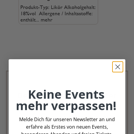
Produkt-Typ: Likör Alkoholgehalt:
18%vol Allergene / Inhaltsstoffe:
enthält...
mehr
Keine Events
Deko Andreas Newsletter
mehr verpassen!
Immer schön, immer aktuell.
Trag Dich für unseren Newsletter ein &
Melde Dich für unseren Newsletter an und
verpasse keine Angebote mehr
erfahre als Erstes von neuen Events,