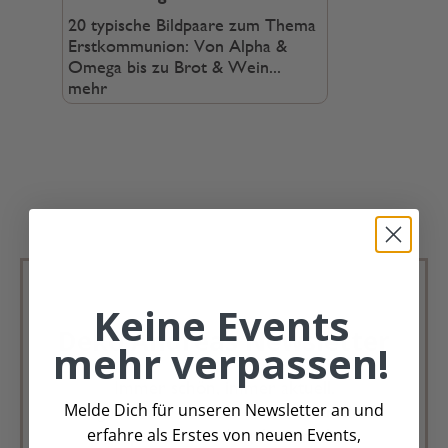
20 typische Bildpaare zum Thema
Erstkommunion: Von Alpha &
Omega bis zu Brot & Wein...
mehr
Keine Events
Deko Andreas Newsletter
mehr verpassen!
Immer schön, immer aktuell.
Melde Dich für unseren Newsletter an und
Trag Dich für unseren Newsletter ein &
erfahre als Erstes von neuen Events,
verpasse keine Angebote mehr