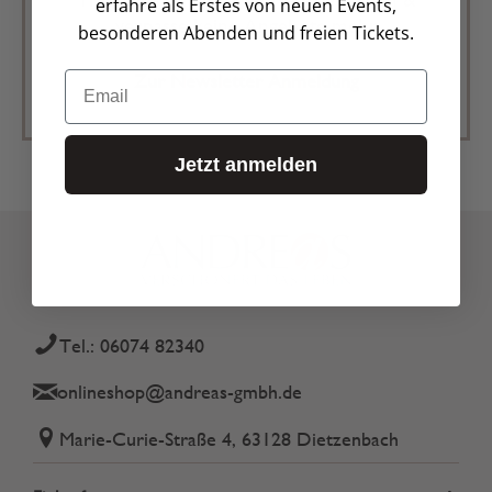
erfahre als Erstes von neuen Events,
verpasse keine Angebote mehr
besonderen Abenden und freien Tickets.
Email
Zur Newsletter Anmeldung
Jetzt anmelden
Tel.: 06074 82340
onlineshop@andreas-gmbh.de
Marie-Curie-Straße 4, 63128 Dietzenbach