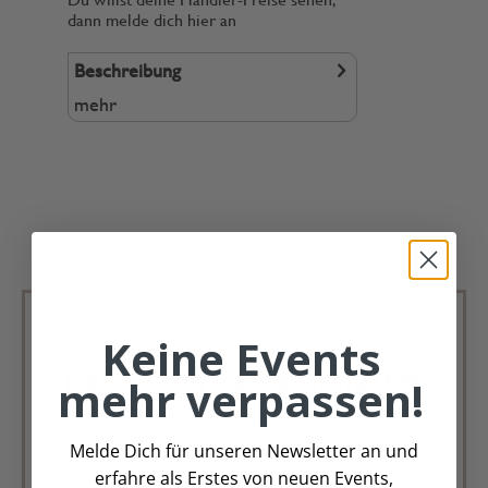
dann melde dich hier an
Beschreibung
mehr
Keine Events
Deko Andreas Newsletter
mehr verpassen!
Immer schön, immer aktuell.
Melde Dich für unseren Newsletter an und
Trag Dich für unseren Newsletter ein &
erfahre als Erstes von neuen Events,
verpasse keine Angebote mehr