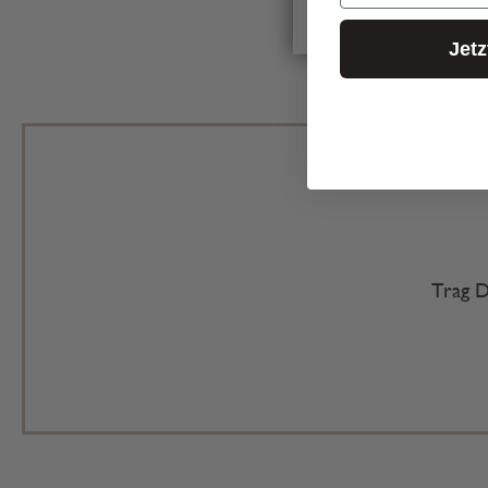
Jet
Trag D