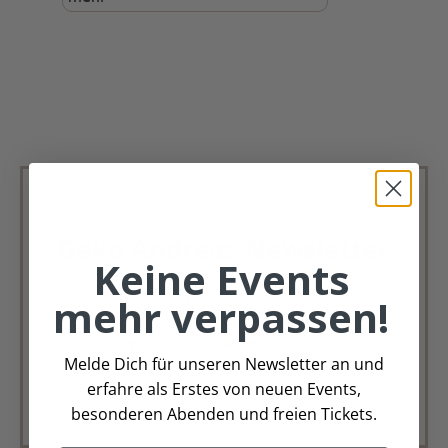
Deko Andreas Newsletter
Keine Events
Immer schön, immer aktuell.
mehr verpassen!
Trag Dich für unseren Newsletter ein &
verpasse keine Angebote mehr
Melde Dich für unseren Newsletter an und
erfahre als Erstes von neuen Events,
Zur Newsletter Anmeldung
besonderen Abenden und freien Tickets.