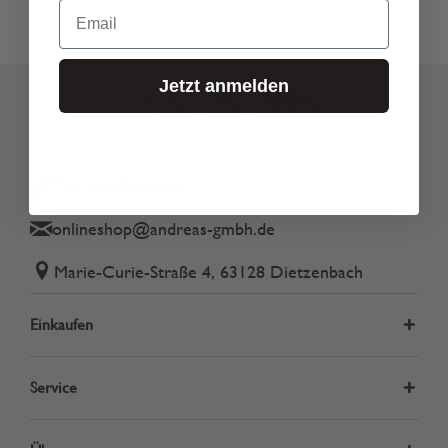
Email
Jetzt anmelden
Tel.: 06074 82340
onlineshop@andreas-gmbh.de
Marie-Curie-Straße 4, 63128 Dietzenbach
Einkaufen
Service