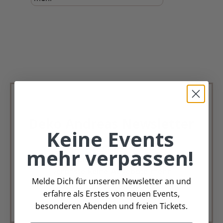
Deko Andreas Newsletter
Keine Events
Immer schön, immer aktuell.
mehr verpassen!
Trag Dich für unseren Newsletter ein &
verpasse keine Angebote mehr
Melde Dich für unseren Newsletter an und
erfahre als Erstes von neuen Events,
Zur Newsletter Anmeldung
besonderen Abenden und freien Tickets.