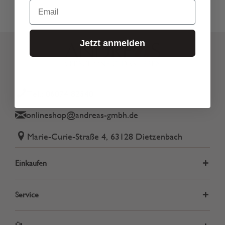
Email
Jetzt anmelden
Tel.: 06074 82340
onlineshop@andreas-gmbh.de
Marie-Curie-Straße 4, 63128 Dietzenbach
Einkaufen
Service