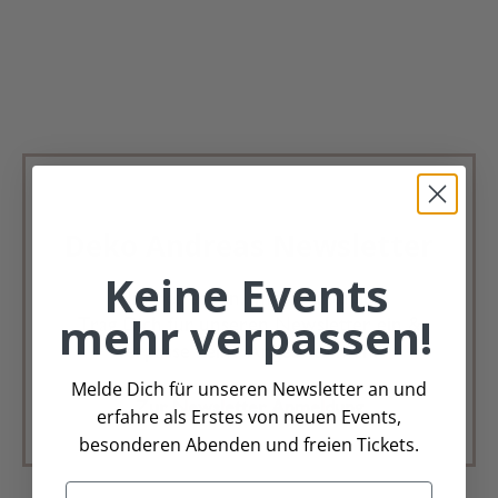
Deko Andreas Newsletter
Keine Events
Immer schön, immer aktuell.
mehr verpassen!
Trag Dich für unseren Newsletter ein &
verpasse keine Angebote mehr
Melde Dich für unseren Newsletter an und
Zur Newsletter Anmeldung
erfahre als Erstes von neuen Events,
besonderen Abenden und freien Tickets.
Email