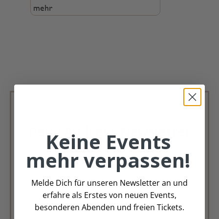
mehr
Deko Andreas Newsletter
Keine Events
mehr verpassen!
Immer schön, immer aktuell.
Trag Dich für unseren Newsletter ein &
verpasse keine Angebote mehr
Melde Dich für unseren Newsletter an und
erfahre als Erstes von neuen Events,
Zur Newsletter Anmeldung
besonderen Abenden und freien Tickets.