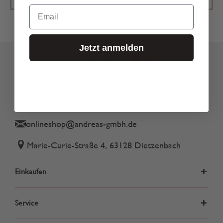
Email
Jetzt anmelden
Tel.: 06074 82340
onlineshop@andreas-gmbh.de
Marie-Curie-Straße 4, 63128 Dietzenbach
Einkaufen
Service