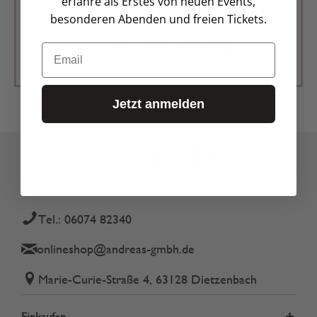
erfahre als Erstes von neuen Events,
verpasse keine Angebote mehr
besonderen Abenden und freien Tickets.
Zur Newsletter Anmeldung
Email
Jetzt anmelden
Tel.: 06074 82340
onlineshop@andreas-gmbh.de
Marie-Curie-Straße 4, 63128 Dietzenbach
Einkaufen