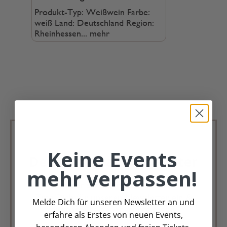
Produkt-Typ: Weißwein Farbe:
weiß Land: Deutschland Region:
Rheinhessen...
mehr
Keine Events
Deko Andreas Newsletter
mehr verpassen!
Immer schön, immer aktuell.
Trag Dich für unseren Newsletter ein &
Melde Dich für unseren Newsletter an und
verpasse keine Angebote mehr
erfahre als Erstes von neuen Events,