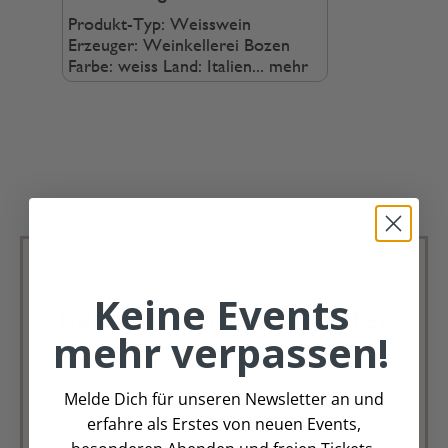
Produkt-Typ: Weisswein
Erzeuger: Weinkellerei Bozen
Farbe: weiss Land: Italien...
mehr
Keine Events
Deko Andreas Newsletter
mehr verpassen!
Immer schön, immer aktuell.
Trag Dich für unseren Newsletter ein &
Melde Dich für unseren Newsletter an und
verpasse keine Angebote mehr
erfahre als Erstes von neuen Events,