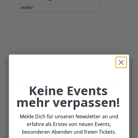
mehr
Deko Andreas Newsletter
Keine Events
mehr verpassen!
Immer schön, immer aktuell.
Trag Dich für unseren Newsletter ein &
verpasse keine Angebote mehr
Melde Dich für unseren Newsletter an und
erfahre als Erstes von neuen Events,
Zur Newsletter Anmeldung
besonderen Abenden und freien Tickets.