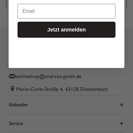
Email
Jetzt anmelden
Tel.: 06074 82340
onlineshop@andreas-gmbh.de
Marie-Curie-Straße 4, 63128 Dietzenbach
Einkaufen
Service