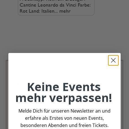
Cantine Leonardo da Vinci Farbe:
Rot Land: Italien...
mehr
Keine Events
Deko Andreas Newsletter
mehr verpassen!
Immer schön, immer aktuell.
Trag Dich für unseren Newsletter ein &
Melde Dich für unseren Newsletter an und
verpasse keine Angebote mehr
erfahre als Erstes von neuen Events,
besonderen Abenden und freien Tickets.
Zur Newsletter Anmeldung