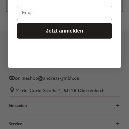
Email
Jetzt anmelden
Tel.: 06074 82340
onlineshop@andreas-gmbh.de
Marie-Curie-Straße 4, 63128 Dietzenbach
Einkaufen
Service