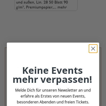
und außen, Lin. 28 50 Blatt 90
g/m², Premiumpapier,...
mehr
Deko Andreas Newsletter
Keine Events
mehr verpassen!
Immer schön, immer aktuell.
Trag Dich für unseren Newsletter ein &
verpasse keine Angebote mehr
Melde Dich für unseren Newsletter an und
erfahre als Erstes von neuen Events,
Zur Newsletter Anmeldung
besonderen Abenden und freien Tickets.