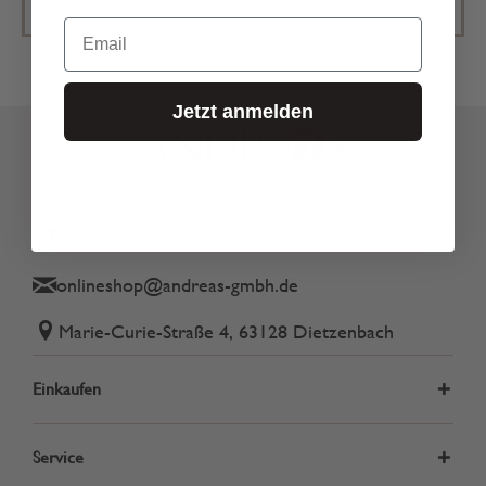
Email
Jetzt anmelden
Tel.: 06074 82340
onlineshop@andreas-gmbh.de
Marie-Curie-Straße 4, 63128 Dietzenbach
Einkaufen
Service