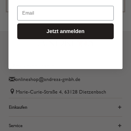
Email
Jetzt anmelden
Tel.: 06074 82340
onlineshop@andreas-gmbh.de
Marie-Curie-Straße 4, 63128 Dietzenbach
Einkaufen
Service