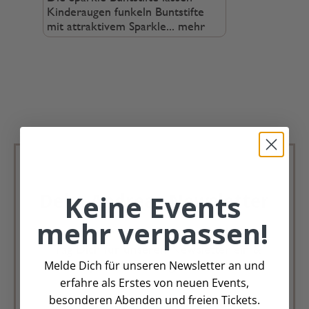
Kinderaugen funkeln Buntstifte
mit attraktivem Sparkle...
mehr
Keine Events
Deko Andreas Newsletter
mehr verpassen!
Immer schön, immer aktuell.
Trag Dich für unseren Newsletter ein &
Melde Dich für unseren Newsletter an und
verpasse keine Angebote mehr
erfahre als Erstes von neuen Events,
besonderen Abenden und freien Tickets.
Zur Newsletter Anmeldung