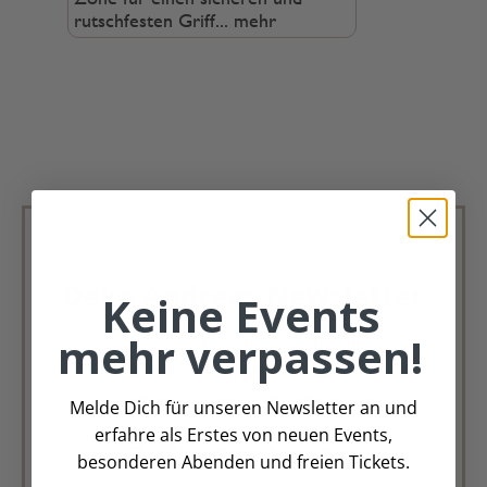
rutschfesten Griff...
mehr
Deko Andreas Newsletter
Keine Events
mehr verpassen!
Immer schön, immer aktuell.
Trag Dich für unseren Newsletter ein &
verpasse keine Angebote mehr
Melde Dich für unseren Newsletter an und
erfahre als Erstes von neuen Events,
Zur Newsletter Anmeldung
besonderen Abenden und freien Tickets.