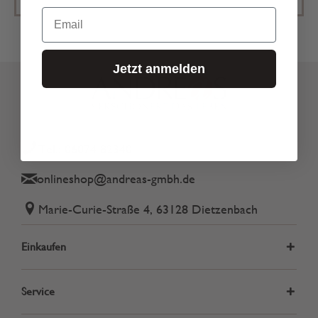
Email
Jetzt anmelden
Tel.: 06074 82340
onlineshop@andreas-gmbh.de
Marie-Curie-Straße 4, 63128 Dietzenbach
Einkaufen
Service