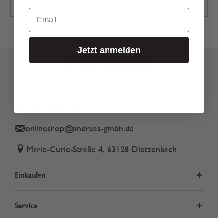
Email
Jetzt anmelden
Tel.: 06074 82340
onlineshop@andreas-gmbh.de
Marie-Curie-Straße 4, 63128 Dietzenbach
Einkaufen
Service