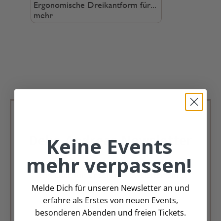
Ergonomische Dreikantform für...
mehr
Deko Andreas Newsletter
Keine Events
mehr verpassen!
Immer schön, immer aktuell.
Trag Dich für unseren Newsletter ein &
verpasse keine Angebote mehr
Melde Dich für unseren Newsletter an und
erfahre als Erstes von neuen Events,
Zur Newsletter Anmeldung
besonderen Abenden und freien Tickets.