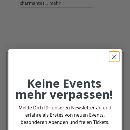
charmantes...
mehr
Deko Andreas Newsletter
Keine Events
mehr verpassen!
Immer schön, immer aktuell.
Trag Dich für unseren Newsletter ein &
verpasse keine Angebote mehr
Melde Dich für unseren Newsletter an und
erfahre als Erstes von neuen Events,
Zur Newsletter Anmeldung
besonderen Abenden und freien Tickets.