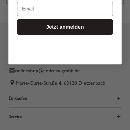
Email
Jetzt anmelden
Tel.: 06074 82340
onlineshop@andreas-gmbh.de
Marie-Curie-Straße 4, 63128 Dietzenbach
Einkaufen
Service