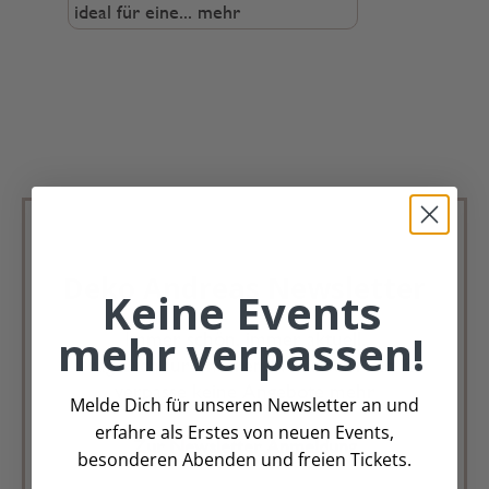
ideal für eine...
mehr
Deko Andreas Newsletter
Keine Events
mehr verpassen!
Immer schön, immer aktuell.
Trag Dich für unseren Newsletter ein &
verpasse keine Angebote mehr
Melde Dich für unseren Newsletter an und
erfahre als Erstes von neuen Events,
Zur Newsletter Anmeldung
besonderen Abenden und freien Tickets.