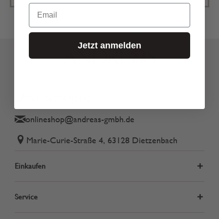
Email
Jetzt anmelden
Tel.: 06074 82340
onlineshop@andreas-gmbh.de
Marie-Curie-Straße 4, 63128 Dietzenbach
Einkaufen
Service