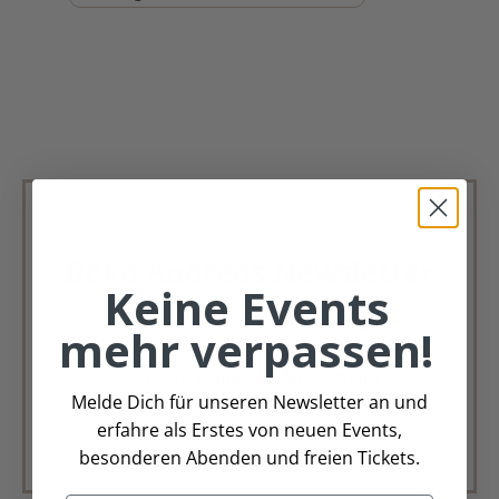
Deko Andreas Newsletter
Keine Events
Immer schön, immer aktuell.
mehr verpassen!
Trag Dich für unseren Newsletter ein &
verpasse keine Angebote mehr
Melde Dich für unseren Newsletter an und
erfahre als Erstes von neuen Events,
Zur Newsletter Anmeldung
besonderen Abenden und freien Tickets.