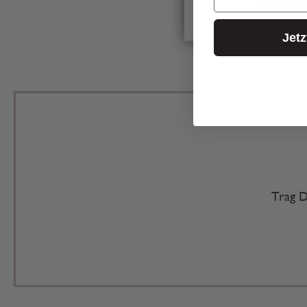
Jet
Trag D