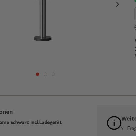
ionen
Weit
ome schwarz incl.Ladegerät
Frag