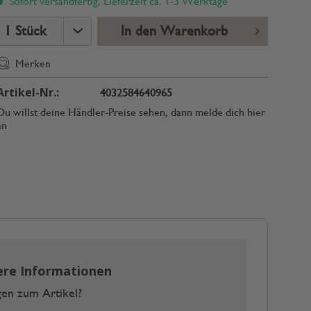
Sofort versandfertig, Lieferzeit ca. 1-3 Werktage
In den Warenkorb
Merken
Artikel-Nr.:
4032584640965
Du willst deine Händler-Preise sehen, dann melde dich hier
an
ere Informationen
en zum Artikel?