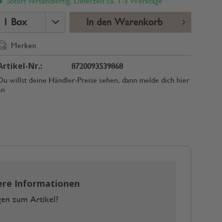
Sofort versandfertig, Lieferzeit ca. 1-3 Werktage
In den Warenkorb
Merken
Artikel-Nr.:
8720093539868
Du willst deine Händler-Preise sehen, dann melde dich hier
an
ere Informationen
en zum Artikel?