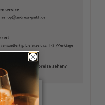
enservice
ineshop@andreas-gmbh.de
rzeit
 versandfertig, Lieferzeit ca. 1-3 Werktage
llst Deine Händlerpreise sehen?
 melde Dich hier an
ind und stets gesetzt
irektwerbung dienen
werden nur mit Ihrer