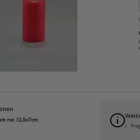
ionen
Weit
tt rot 12,5x7cm
Frag