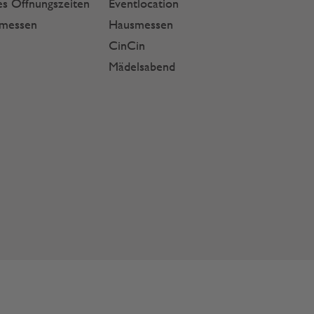
s Öffnungszeiten
Eventlocation
smessen
Hausmessen
CinCin
Mädelsabend