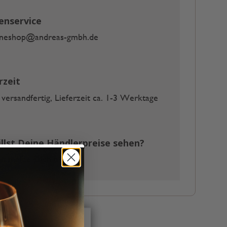
enservice
ineshop@andreas-gmbh.de
rzeit
 versandfertig, Lieferzeit ca. 1-3 Werktage
llst Deine Händlerpreise sehen?
 melde Dich hier an