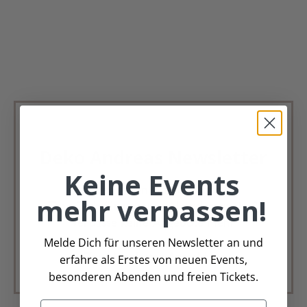
Deko Andreas Newsletter
Keine Events
Immer schön, immer aktuell.
mehr verpassen!
Trag Dich für unseren Newsletter ein &
verpasse keine Angebote mehr
Melde Dich für unseren Newsletter an und
Zur Newsletter Anmeldung
erfahre als Erstes von neuen Events,
besonderen Abenden und freien Tickets.
Email